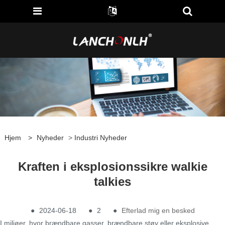
Hjem
>
Nyheder
>
Industri Nyheder
Kraften i eksplosionssikre walkie
talkies
●
2024-06-18
●
2
●
Efterlad mig en besked
I miljøer, hvor brændbare gasser, brændbare støv eller eksplosive