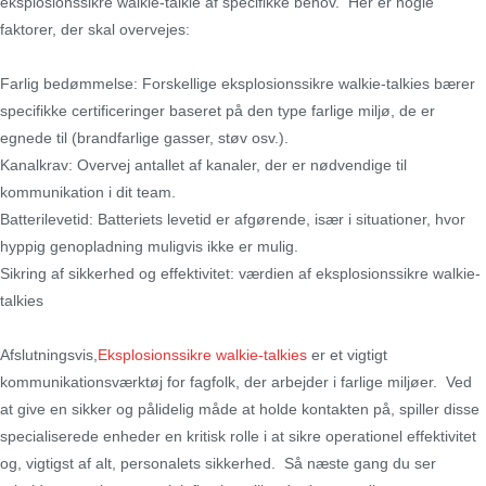
eksplosionssikre walkie-talkie af specifikke behov. Her er nogle
faktorer, der skal overvejes:
Farlig bedømmelse: Forskellige eksplosionssikre walkie-talkies bærer
specifikke certificeringer baseret på den type farlige miljø, de er
egnede til (brandfarlige gasser, støv osv.).
Kanalkrav: Overvej antallet af kanaler, der er nødvendige til
kommunikation i dit team.
Batterilevetid: Batteriets levetid er afgørende, især i situationer, hvor
hyppig genopladning muligvis ikke er mulig.
Sikring af sikkerhed og effektivitet: værdien af ​​eksplosionssikre walkie-
talkies
Afslutningsvis,
Eksplosionssikre walkie-talkies
er et vigtigt
kommunikationsværktøj for fagfolk, der arbejder i farlige miljøer. Ved
at give en sikker og pålidelig måde at holde kontakten på, spiller disse
specialiserede enheder en kritisk rolle i at sikre operationel effektivitet
og, vigtigst af alt, personalets sikkerhed. Så næste gang du ser