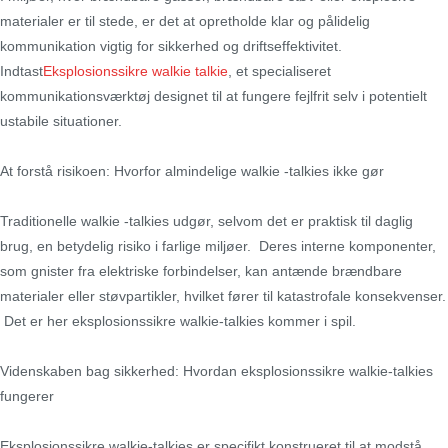
materialer er til stede, er det at opretholde klar og pålidelig
kommunikation vigtig for sikkerhed og driftseffektivitet.
Indtast
Eksplosionssikre walkie talkie
, et specialiseret
kommunikationsværktøj designet til at fungere fejlfrit selv i potentielt
ustabile situationer.
At forstå risikoen: Hvorfor almindelige walkie -talkies ikke gør
Traditionelle walkie -talkies udgør, selvom det er praktisk til daglig
brug, en betydelig risiko i farlige miljøer. Deres interne komponenter,
som gnister fra elektriske forbindelser, kan antænde brændbare
materialer eller støvpartikler, hvilket fører til katastrofale konsekvenser.
Det er her eksplosionssikre walkie-talkies kommer i spil.
Videnskaben bag sikkerhed: Hvordan eksplosionssikre walkie-talkies
fungerer
Eksplosionssikre walkie-talkies er specifikt konstrueret til at modstå