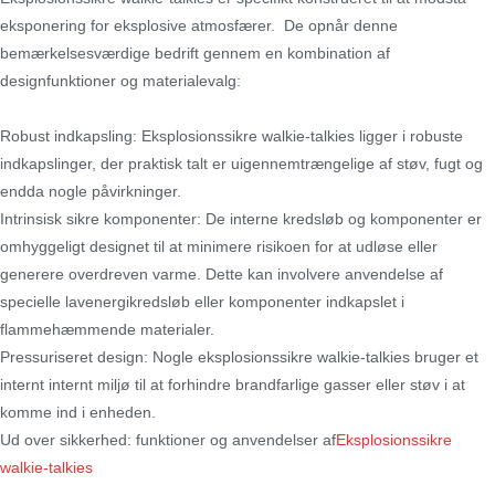
eksponering for eksplosive atmosfærer. De opnår denne
bemærkelsesværdige bedrift gennem en kombination af
designfunktioner og materialevalg:
Robust indkapsling: Eksplosionssikre walkie-talkies ligger i robuste
indkapslinger, der praktisk talt er uigennemtrængelige af støv, fugt og
endda nogle påvirkninger.
Intrinsisk sikre komponenter: De interne kredsløb og komponenter er
omhyggeligt designet til at minimere risikoen for at udløse eller
generere overdreven varme. Dette kan involvere anvendelse af
specielle lavenergikredsløb eller komponenter indkapslet i
flammehæmmende materialer.
Pressuriseret design: Nogle eksplosionssikre walkie-talkies bruger et
internt internt miljø til at forhindre brandfarlige gasser eller støv i at
komme ind i enheden.
Ud over sikkerhed: funktioner og anvendelser af
Eksplosionssikre
walkie-talkies