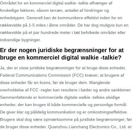
Området for en kommerciel digital walkie -talkie afhænger af
forskellige faktorer, såsom terræn, antallet af hindringer og
enhedstypen. Generelt kan de kommunikere effektivt inden for en
rækkevidde på 1-5 miles i åbne områder. De har dog muligvis kun en
rækkevidde på et par hundrede meter i tæt befolkede områder eller
indvendige bygninger.
Er der nogen juridiske begrænsninger for at
bruge en kommerciel digital walkie -talkie?
Ja, der er visse juridiske begrænsninger for at bruge disse enheder.
Federal Communications Commission (FCC) kræver, at brugere af
disse enheder får en licens, før de bruger dem. Manglende
overholdelse af FCC -regler kan resultere i bøder og andre sanktioner.
Sammenfattende er kommercielle digitale walkie -talkies alsidige
enheder, der kan bruges til både kommercielle og personlige formål.
De giver klar og pålidelig kommunikation og er omkostningseffektive.
Brugere skal dog være opmærksomme på juridiske begrænsninger, før
de bruger disse enheder. Quanzhou Lianchang Electronics Co., Ltd. er